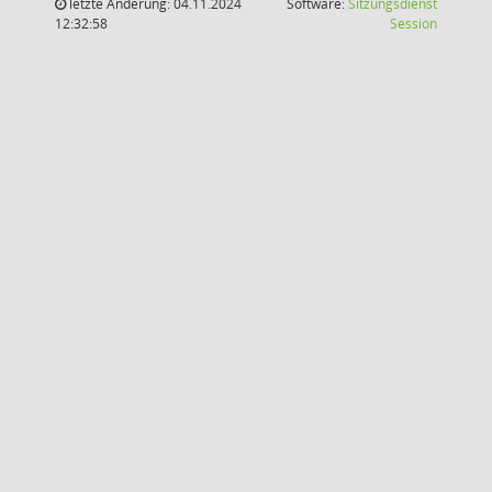
letzte Änderung: 04.11.2024
Software:
Sitzungsdienst
(Wird in
12:32:58
Session