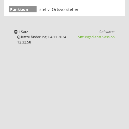
stellv. Ortsvorsteher
1 Satz
Software:
(Wird in
letzte Änderung: 04.11.2024
Sitzungsdienst
Session
12:32:58