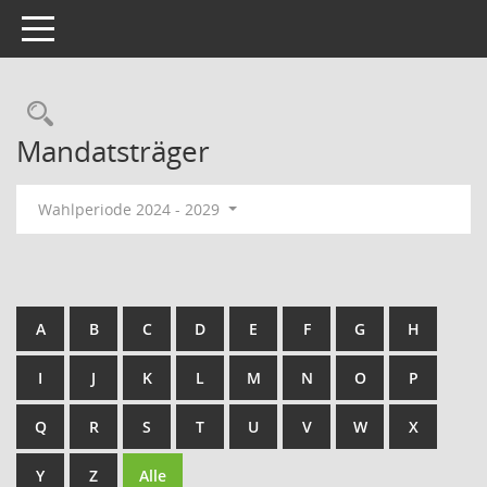
Toggle navigation
Rechercheauswahl
Mandatsträger
Wahlperiode 2024 - 2029
A
B
C
D
E
F
G
H
I
J
K
L
M
N
O
P
Q
R
S
T
U
V
W
X
Y
Z
Alle