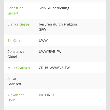
Sebastian
SPD/Grüne/Keiling
Gellert
Bianka Gesse
berufen durch Fraktion
GFW
Elfi Gille
UWW
Constance
UWW/BVB-FW
Göbel
Maik Grabsch
CDU/UWW/BVB-FW
Susan
Grabsch
Alexander
DIE LINKE
Horn