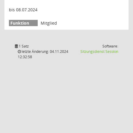
bis 08.07.2024
Mitglied
1 Satz
Software:
(Wird in
letzte Änderung: 04.11.2024
Sitzungsdienst
Session
12:32:58