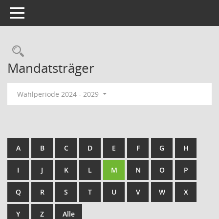
Toggle navigation
Rechercheauswahl
Mandatsträger
Wahlperiode 2024 - 2029
A
B
C
D
E
F
G
H
I
J
K
L
M
N
O
P
Q
R
S
T
U
V
W
X
Y
Z
Alle