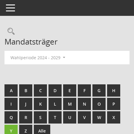
Toggle navigation
Rechercheauswahl
Mandatsträger
Wahlperiode 2024 - 2029
A
B
C
D
E
F
G
H
I
J
K
L
M
N
O
P
Q
R
S
T
U
V
W
X
Y
Z
Alle