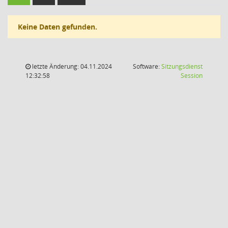
Keine Daten gefunden.
letzte Änderung: 04.11.2024
Software:
Sitzungsdienst
(Wird in
12:32:58
Session