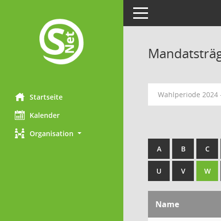
Toggle navigation
Mandatsträ
Wahlperiode 2024 
Startseite
Kalender
Organisation
A
B
C
U
V
W
Name