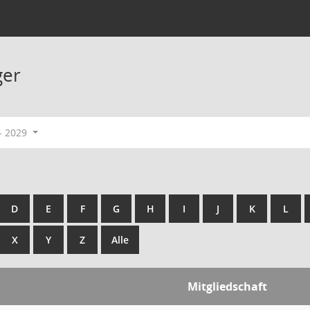
ger
- 2029
D
E
F
G
H
I
J
K
L
X
Y
Z
Alle
Mitgliedschaft