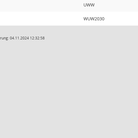
UWW
WUW2030
rung: 04.11.2024 12:32:58