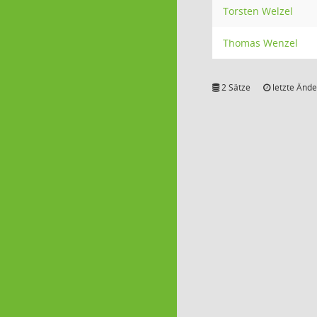
Torsten Welzel
Thomas Wenzel
2 Sätze
letzte Ände